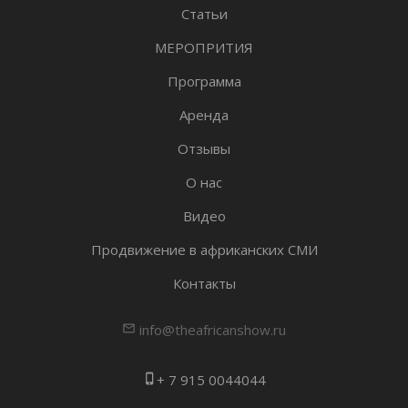
Статьи
МЕРОПРИТИЯ
Программа
Аренда
Отзывы
О нас
Видео
Продвижение в африканских СМИ
Контакты
info@theafricanshow.ru
mail_outline
+ 7 915 0044044
phone_iphone