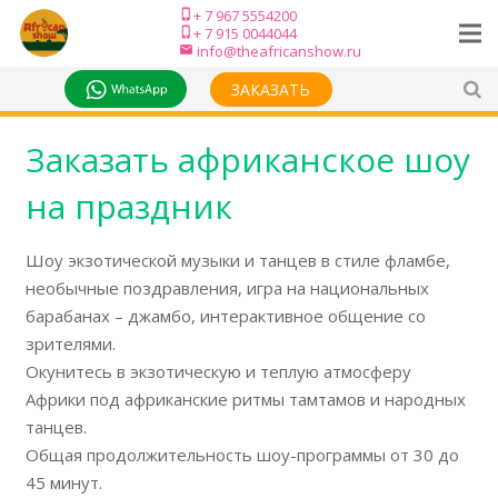
+ 7 967 5554200
phone_iphone
+ 7 915 0044044
phone_iphone
info@theafricanshow.ru
email
ЗАКАЗАТЬ
Заказать африканское шоу
на праздник
Шоу экзотической музыки и танцев в стиле фламбе,
необычные поздравления, игра на национальных
барабанах – джамбо, интерактивное общение со
зрителями.
Окунитесь в экзотическую и теплую атмосферу
Африки под африканские ритмы тамтамов и народных
танцев.
Общая продолжительность шоу-программы от 30 до
45 минут.